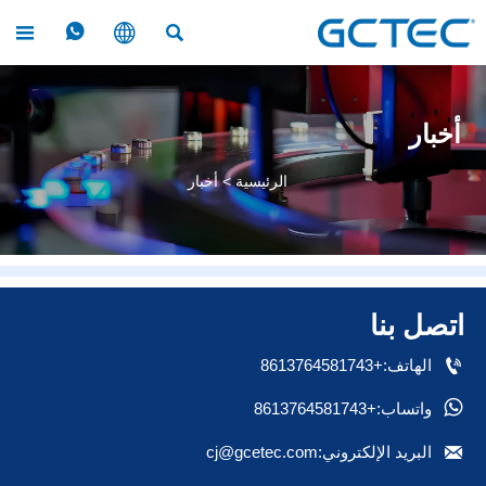




أخبار
الرئيسية
>
أخبار
اتصل بنا

الهاتف:+8613764581743

واتساب:+8613764581743

البريد الإلكتروني:cj@gcetec.com