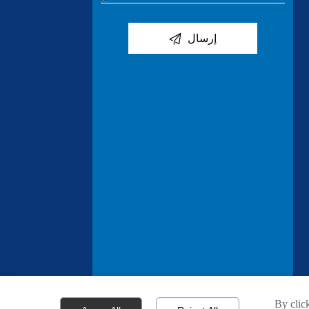

إرسال
By click