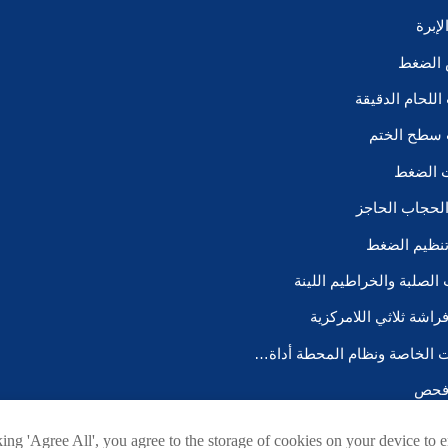
إبرة
 الضغط
للحام الدقيقة
سطح الختم
ت الضغط
لحجاب الحاجز
نظيم الضغط
ب الصلبة والخراطيم اللينة
اشة ثلاثي اللامركزية
المعدات الخاصة ونظام المحطة أداة VMB/P إلخ
فحص
ing 'Agree All', you agree to the storage of cookies on your device to e