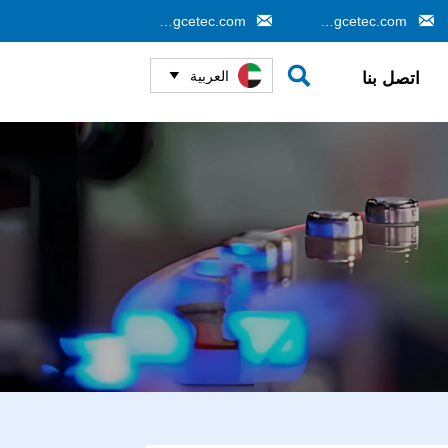


info@gcetec.com
cj@gcetec.com

العربية
اتصل بنا
