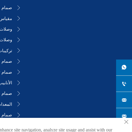
صمام ال

مقياس

وصلات ا

وصلات 

تركيبا

صمام ا


صمام ت

الأنابي


صمام فر



صمام 


×
nhance site navigation, analyze site usage and assist with our