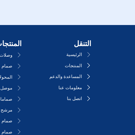
التنقل
المنتجا
الرئيسية

وصلات ا

المنتجات


المساعدة والدعم

المحول

معلومات عنا

موصل ا

اتصل بنا

صمامات

مرشح 

صمام ا

صمام ا
