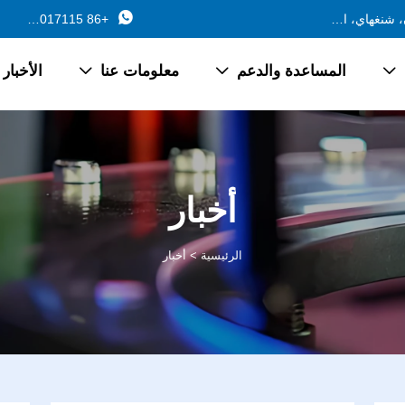

688 طريق فرع جينتشانغ، بلدة تشانغيان، جينشان، شنغهاي، الصين
+86 13162017115
المساعدة والدعم
معلومات عنا
الأخبار



أخبار
الرئيسية
>
أخبار