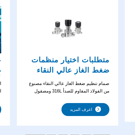
الحاجز للغازات والتعامل مع الوسائط
المسببة للتآكل.
متطلبات اختيار منظمات
ع
ضغط الغاز عالي النقاء
غ
في تصنيع أشباه
أ
صمام تنظيم ضغط الغاز عالي النقاء مصنوع
ا
الموصلات
من الفولاذ المقاوم للصدأ 316L ومصقول
ا
كهربائيًا. وهو معتمد من SEMI، ويتميز بتنظيم
ع
ضغط دقيق ثنائي المرحلة وإمكانية تتبع دورة
ا
اعرف المزيد
الحياة الكاملة، وهو مصمم لعمليات صارمة
ا
مثل ALD/CVD لأشباه الموصلات.