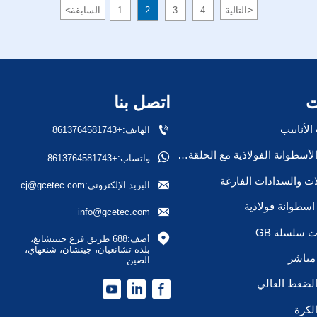
<
>
التالية
4
3
2
1
السابقة
ت
اتصل بنا

لأنابيب
الهاتف:+8613764581743
صمام الأسطوانة الفولاذية مع الحلقة/السدادة

واتساب:+8613764581743
ات والسدادات الفارغة

البريد الإلكتروني:cj@gcetec.com
سطوانة فولاذية

info@gcetec.com
 سلسلة GB

أضف:688 طريق فرع جينتشانغ، 
بلدة تشانغيان، جينشان، شنغهاي، 
مباشر
الصين
لضغط العالي
لكرة