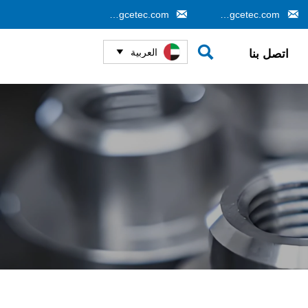


info@gcetec.com
cj@gcetec.com

العربية
اتصل بنا
