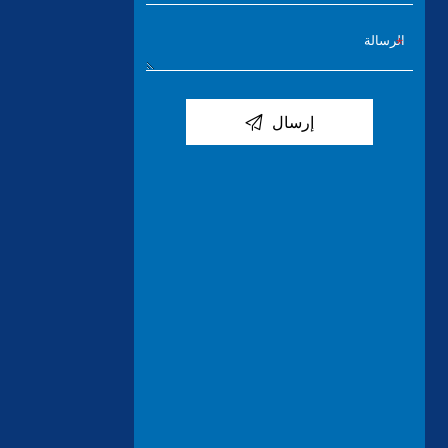

إرسال