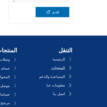

قدم
التنقل
المنتجا
الرئيسية

وصلات ا

المنتجات


المساعدة والدعم

المحول

معلومات عنا

موصل ا

اتصل بنا

صمامات

مرشح 
