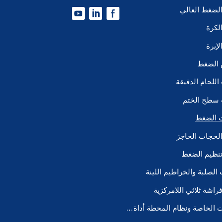
لضغط العالي
لكرة
إبرة
 الضغط
للحام الدقيقة
سطح الختم
ت الضغط
لحجاب الحاجز
نظيم الضغط
ب الصلبة والخراطيم اللينة
اشة ثلاثي اللامركزية
المعدات الخاصة ونظام المحطة أداة VMB/P إلخ