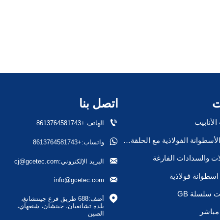
ت
اتصل بنا

لأنابيب
الهاتف:+8613764581743
صمام الأسطوانة الفولاذية مع الحلقة/السدادة

واتساب:+8613764581743
ات والسدادات الفارغة

البريد الإلكتروني:cj@gcetec.com
سطوانة فولاذية

info@gcetec.com
 سلسلة GB

أضف:688 طريق فرع جينتشانغ، 
بلدة تشانغيان، جينشان، شنغهاي، 
مباشر
الصين