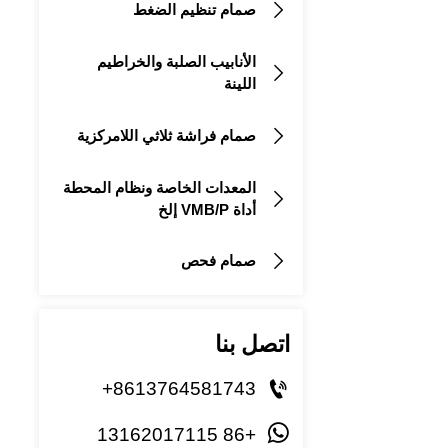
صمام تنظيم الضغط

الأنابيب الصلبة والخراطيم

اللينة
صمام فراشة ثلاثي اللامركزية

المعدات الخاصة ونظام المحطة

أداة VMB/P إلخ
صمام فحص

اتصل بنا

+8613764581743

+86 13162017115