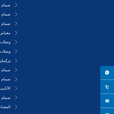
صمام ا

صمام ا

صمام ال

مقياس

وصلات ا

وصلات 

تركيبا

صمام ا


صمام ت


الأنابي

صمام فر


