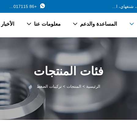

688 طريق فرع جينتشانغ، بلدة تشانغيان، جينشان، شنغهاي، الصين
+86 13162017115
المساعدة والدعم
معلومات عنا
الأخبار



فئات المنتجات
الرئيسية
>
المنتجات
>
تركيبات الضغط