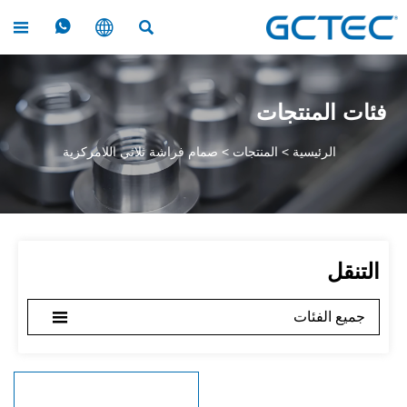




فئات المنتجات
الرئيسية
>
المنتجات
>
صمام فراشة ثلاثي اللامركزية
التنقل

جميع الفئات