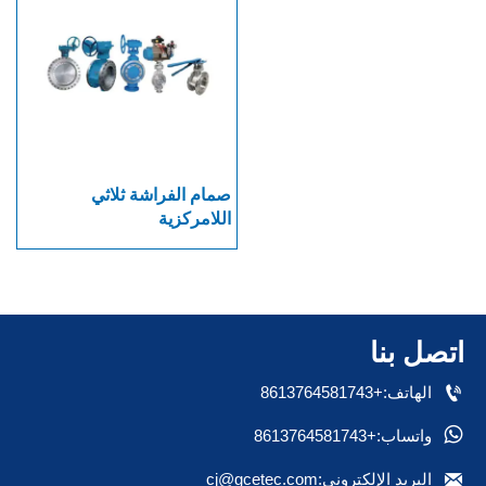
صمام الفراشة ثلاثي
اللامركزية
اتصل بنا

الهاتف:+8613764581743

واتساب:+8613764581743

البريد الإلكتروني:cj@gcetec.com