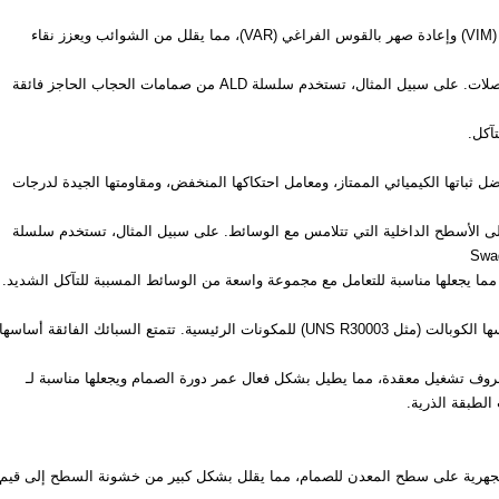
على وجه الخصوص، يخضع لعمليات صهر بالحث الفراغي (VIM) وإعادة صهر بالقوس الفراغي (VAR)، مما يقلل من الشوائب ويعزز نقاء
استخدامه على نطاق واسع في صناعات مثل أشباه الموصلات. على سبيل المثال، تستخدم سلسلة ALD من صمامات الحجاب الحاجز فائقة
آكل.
ن (PTFE) ومواده المعدلة، بفضل ثباتها الكيميائي الممتاز، ومعامل احتكاكها المنخفض، ومقاومتها الجيدة لدرجات
ى الأسطح الداخلية التي تتلامس مع الوسائط. على سبيل المثال، تستخدم سلسلة
تستخدم بعض الصمامات عالية الجودة سبائك فائقة أساسها الكوبالت (مثل UNS R30003) للمكونات الرئيسية. تتمتع السبائك الفائقة أساسها
ظروف تشغيل معقدة، مما يطيل بشكل فعال عمر دورة الصمام ويجعلها مناسبة لـ
 الطبقة الذرية.
ت المجهرية على سطح المعدن للصمام، مما يقلل بشكل كبير من خشونة السطح إلى قيم