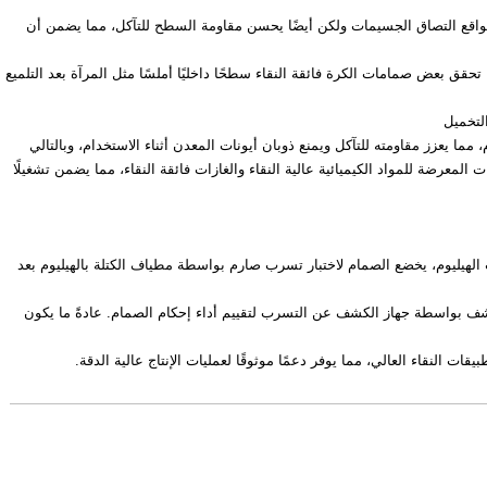
قط من عدد مواقع التصاق الجسيمات ولكن أيضًا يحسن مقاومة السطح للتآكل، مما يضمن أن
حقق بعض صمامات الكرة فائقة النقاء سطحًا داخليًا أملسًا مثل المرآة بعد التلميع
لتخميل
ا يعزز مقاومته للتآكل ويمنع ذوبان أيونات المعدن أثناء الاستخدام، وبالتالي
معرضة للمواد الكيميائية عالية النقاء والغازات فائقة النقاء، مما يضمن تشغيلًا
ات الهيليوم، يخضع الصمام لاختبار تسرب صارم بواسطة مطياف الكتلة بالهيليوم بعد
تشف بواسطة جهاز الكشف عن التسرب لتقييم أداء إحكام الصمام. عادةً ما يكون