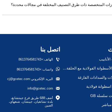
ت
اتصل بنا

لأنابيب
الهاتف:+8613764581743
صمام الأسطوانة الفولاذية مع الحلقة/السدادة

واتساب:+8613764581743
ات والسدادات الفارغة

البريد الإلكتروني:cj@gcetec.com
سطوانة فولاذية

info@gcetec.com
 سلسلة GB

أضف:688 طريق فرع جينتشانغ، 
بلدة تشانغيان، جينشان، شنغهاي، 
مباشر
الصين