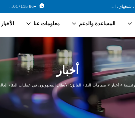

688 طريق فرع جينتشانغ، بلدة تشانغيان، جينشان، شنغهاي، الصين
+86 13162017115
المساعدة والدعم
معلومات عنا
الأخبار



أخبار
رئيسية
>
أخبار
>
صمامات النقاء الفائق: الأبطال المجهولون في عمليات النقاء العال