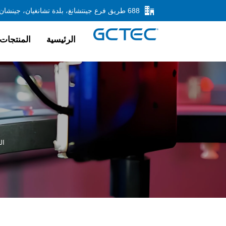

الرئيسية
المنتجات
ال