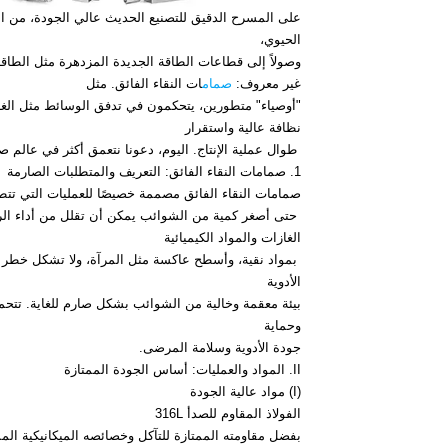
على المسرح الدقيق للتصنيع الحديث عالي الجودة، من ال
الحيوي،
غير معروف:
صمام
ات النقاء الفائق. مثل
"أوصياء" متطورين، يتحكمون في تدفق الوسائط مثل الغازات 
نظافة عالية واستقرار
طوال عملية الإنتاج. اليوم، دعونا نتعمق أكثر في عالم صم
1. صمامات النقاء الفائق: التعريف والمتطلبات الصارمة
صمامات النقاء الفائق مصممة خصيصًا للعمليات التي تتط
حتى أصغر كمية من الشوائب يمكن أن تقلل من أداء الرقا
الغازات والمواد الكيميائية
بمواد نقية، وأسطح عاكسة مثل المرآة، ولا تشكل خطر تسا
الأدوية
بيئة معقمة وخالية من الشوائب بشكل صارم للغاية. تتحم
وحماية
جودة الأدوية وسلامة المرضى.
II. المواد والعمليات: أساس الجودة الممتازة
(I) مواد عالية الجودة
الفولاذ المقاوم للصدأ 316L