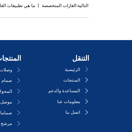
التالية:
الغازات المتخصصة 丨 ما هي تطبيقات الغازات المتخصصة ذات طرق التصنيف المختلفة في مجالات محددة؟
التنقل
المنتجا
الرئيسية

وصلات ا

المنتجات


المساعدة والدعم

المحول

معلومات عنا

موصل ا

اتصل بنا

صمامات

مرشح 
