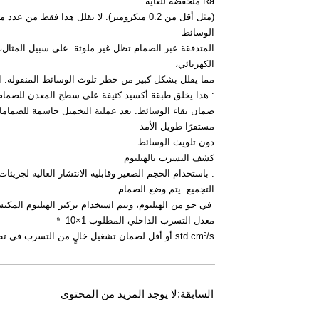
Ra منخفضة للغاية
(مثل أقل من 0.2 ميكرومتر). لا يقلل هذا ف
الوسائط
المتدفقة عبر الصمام تظل غير ملوثة. على سبيل المثال، ت
الكهربائي،
مما يقلل بشكل كبير من خطر تلوث الوسائط المنقولة. ا
: هذا يخلق طبقة أكسيد كثيفة على سطح المعدن للصمام، مم
ضمان نقاء الوسائط. تعد عملية التخميل حاسمة للصمامات ال
مستقرًا طويل الأمد
دون تلويث الوسائط.
كشف التسرب بالهيليوم
: باستخدام الحجم الصغير وقابلية الانتشار العالية لجزيئ
التجميع. يتم وضع الصمام
في جو من الهيليوم، ويتم استخدام تركيز الهيليوم المك
معدل التسرب الداخلي المطلوب 1×10⁻⁹
std cm³/s أو أقل لضمان تشغيل خالٍ من التسرب في تطبيقات النقاء العالي، مما يوفر دعمًا موثوقًا لعمليات الإنتاج عالية الدقة.
السابقة:لا يوجد المزيد من المحتوى