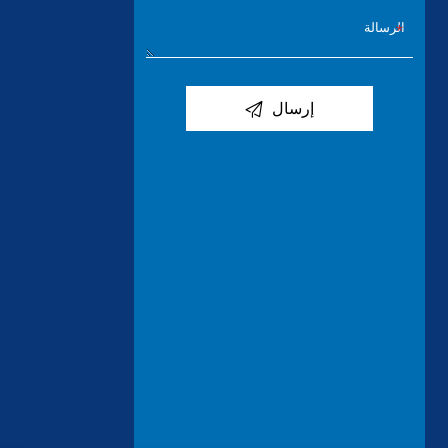

إرسال