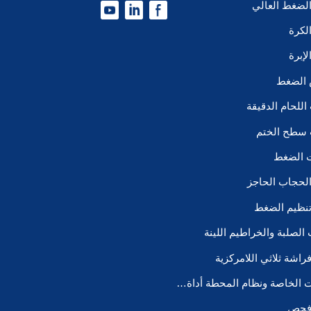
لضغط العالي
لكرة
إبرة
 الضغط
للحام الدقيقة
سطح الختم
ت الضغط
لحجاب الحاجز
نظيم الضغط
ب الصلبة والخراطيم اللينة
اشة ثلاثي اللامركزية
المعدات الخاصة ونظام المحطة أداة VMB/P إلخ
فحص