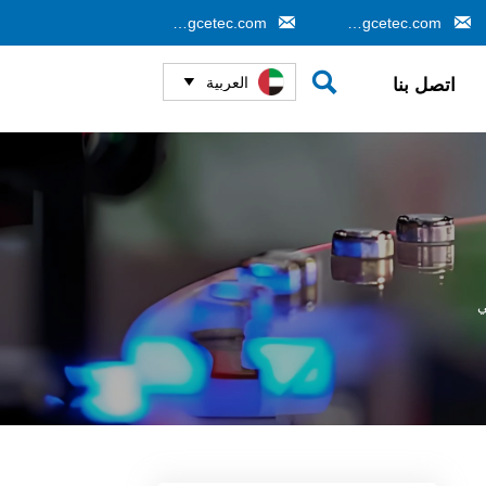


info@gcetec.com
cj@gcetec.com

العربية
اتصل بنا

ي