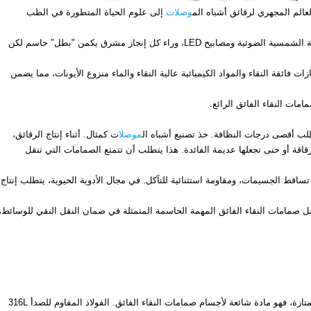
عالم المجهري لرقائق أشباه الم
وصلات
إلى علوم الحياة المتطورة في الطب
وصولاً إلى قطاعات الطاقة الجديدة المزدهرة مثل الطاقة الشمسية الضوئية ومصابيح LED، وراء كل إنجاز مشرق يكمن "بطل" حاسم لكن
فائقة النقاء والمواد الكيميائية عالية النقاء والماء منزوع الأيونات، مما يضمن
امات النقاء الفائق الرائع.
لب أقصى درجات النظافة. خذ تصنيع أشباه ال
موصل
ات كمثال. أثناء إنتاج الرقائق،
قة أو حتى تجعلها عديمة الفائدة. هذا يتطلب أن تتمتع الصمامات التي تنقل
قط الجسيمات، ومقاومة استثنائية للتآكل. في مجال الأدوية الحيوية، يتطلب إنتاج
ل صمامات النقاء الفائق المهمة الحاسمة المتمثلة في ضمان النقل النقي للوسائط،
بفضل مقاومته الممتازة للتآكل وخصائصه الميكانيكية الممتازة، فهو مادة شائعة لأجسام صمامات النقاء الفائق. الفولاذ المقاوم للصدأ 316L