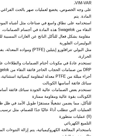
VIM-VAR،
المادة. يتم
النقاء من Swagelok هذه المادة في أجسام الصمامات،
مقاومة بشكل فعال للتآكل الناتج عن الغازات المسببة للت
البوليمرات الفلورية
مثل البولي تترافلورو إيثيلي
الحرارة،
تستخدم عادةً في مكونات أختام الصمامات والطلاءات عل
DRP من صمامات الحجاب الحاجز فائقة النقاء من Swagelok
أجزاء مبللة من PTFE معدلة لمقاومة كيميائية استثنائية، مما يجعلها مناسبة للتعامل مع مجموعة واسعة من الوسائط المسببة للتآكل الشديد.
سبائك فائقة أساسها الكوبالت
الكوبالت بقوة عالية ومقاومة ممتازة
للتآكل، مما يضمن تشغيلًا مستقرًا طويل الأمد في ظل 
العمليات التي تتطلب أداءً عاليًا جدًا للصمام، مثل ترسيب
(II) عمليات متطورة
التلميع الكهربائي
باستخدام المعالجة الكهروكيميائية، يتم إزالة النتوءا