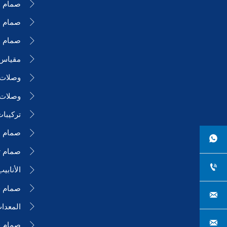
صمام ا

صمام ا

صمام ال

مقياس

وصلات ا

وصلات 

تركيبا

صمام ا


صمام ت


الأنابي

صمام فر




صمام 
