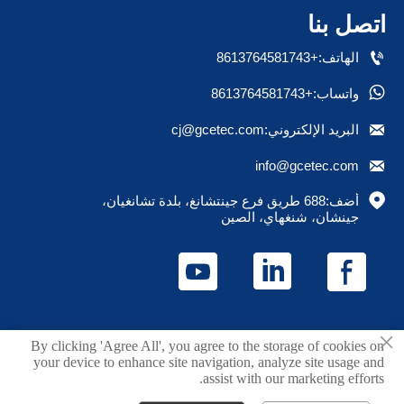
اتصل بنا

الهاتف:+8613764581743

واتساب:+8613764581743

البريد الإلكتروني:cj@gcetec.com

info@gcetec.com

أضف:688 طريق فرع جينتشانغ، بلدة تشانغيان، 
جينشان، شنغهاي، الصين
×
حقوق الطبع والنشر © 2025 Juchuang (Shanghai) Fluid
By clicking 'Agree All', you agree to the storage of cookies on
your device to enhance site navigation, analyze site usage and
Technology Co., Ltd.
assist with our marketing efforts.
سياسة الخصوصية