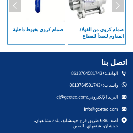


صمام كروي من الفولاذ
صمام كروي بخيوط داخلية
سل
المقاوم للصدأ للقطاع
الصيدلاني العام بنهاية
بد
ملحومة
اتصل بنا

الهاتف:+8613764581743

واتساب:+8613764581743

البريد الإلكتروني:cj@gcetec.com

info@gcetec.com

أضف:688 طريق فرع جينتشانغ، بلدة تشانغيان، 
جينشان، شنغهاي، الصين