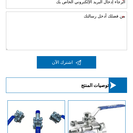

اشترك الآن

توصيات المنتج