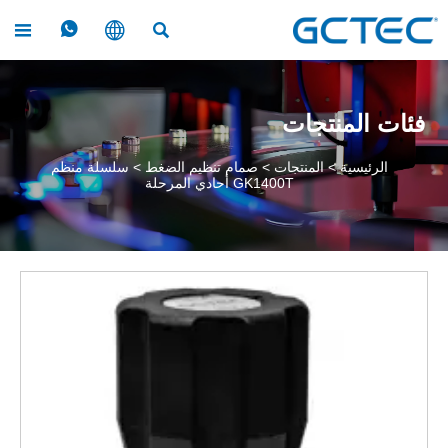




فئات المنتجات
الرئيسية
>
المنتجات
>
صمام تنظيم الضغط
>
سلسلة منظم
GK1400T أحادي المرحلة