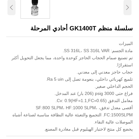


سلسلة منظم GK1400T أحادي المرحلة
الميزات
مادة الجسم: SS 316L، SS 316L VAR.
تم تصنيع صمام الحجاب الحاجز كوحدة واحدة، مما يجعل التحويل أكثر
استقرارًا.
حجاب حاجز معدني إلى معدني.
تلميع كهربائي داخلي، بنعومة تصل إلى Ra 5 uin.
الحجم الداخلي صغير.
فراغ حتى 3000 psig (206 بار) عند المدخل.
معامل التدفق Cv: 0.9(HF=1.1,FC=0.65).
أقصى معدل تدفق، SF:800 SLPM، HF:1000 SLPM،
FC:1500SLPM. التجميع والتعبئة عالية النظافة مناسبة لصناعة أشباه
الموصلات عالية النقاء.
يخضع كل منتج لاختبار الهيليوم قبل مغادرة المصنع.