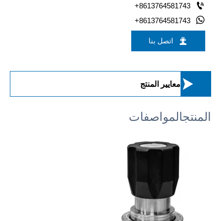

+8613764581743

+8613764581743

اتصل بنا

معايير المنتج
المنتج
المواصفات