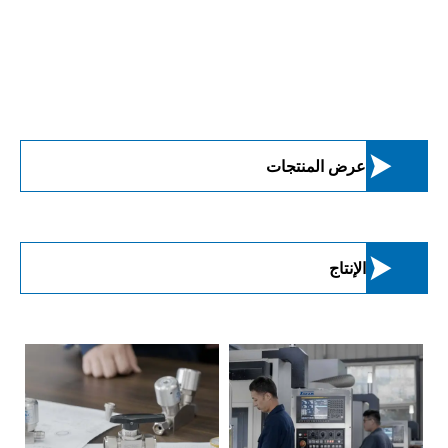

عرض المنتجات

الإنتاج