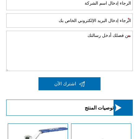

اشترك الآن

توصيات المنتج