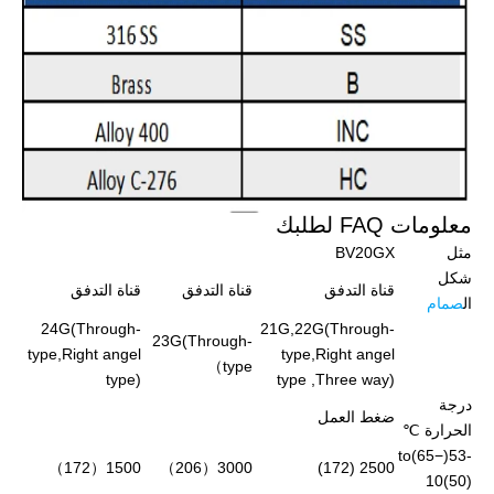
معلومات FAQ لطلبك
مثل
BV20GX
شكل
قناة التدفق
قناة التدفق
قناة التدفق
ال
صمام
24G(Through-
21G,22G(Through-
23G(Through-
type,Right angel
type,Right angel
type）
type)
type ,Three way)
درجة
ضغط العمل
الحرارة ℃
-53(−65)to
1500（172）
3000（206）
2500 (172)
10(50)