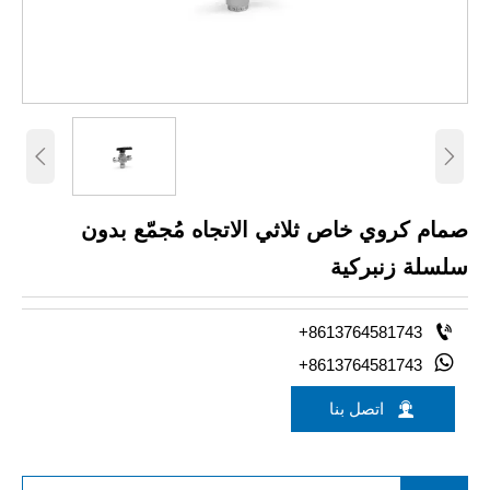


صمام كروي خاص ثلاثي الاتجاه مُجمّع بدون
سلسلة زنبركية

+8613764581743

+8613764581743

اتصل بنا