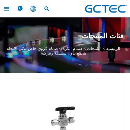




فئات المنتجات
الرئيسية
>
المنتجات
>
صمام الكرة
>
صمام كروي خاص ثلاثي الاتجاه
مُجمّع بدون سلسلة زنبركية