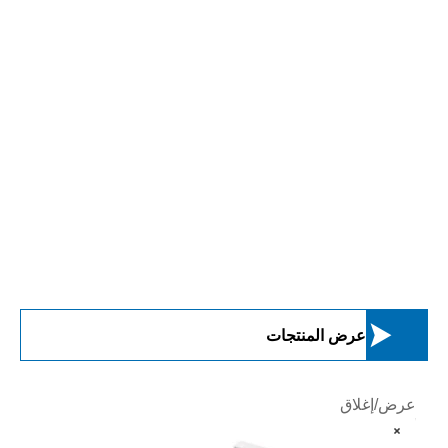

عرض المنتجات
عرض/إغلاق