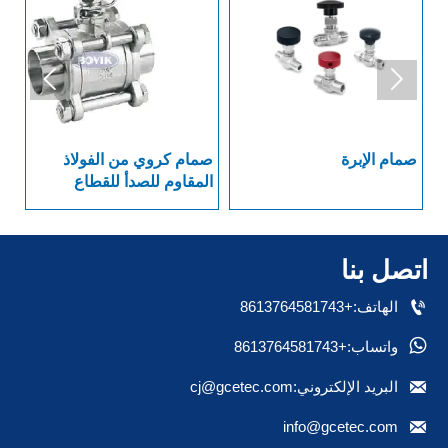


صمام الإبرة
صمام كروي من الفولاذ
صم
المقاوم للصدأ للقطاع
الصيدلاني العام بنهاية
ملحومة
اتصل بنا

الهاتف:+8613764581743

واتساب:+8613764581743

البريد الإلكتروني:cj@gcetec.com

info@gcetec.com