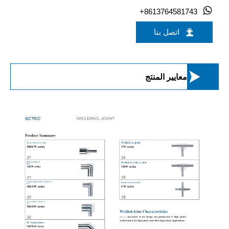

+8613764581743

اتصل بنا

معايير المنتج