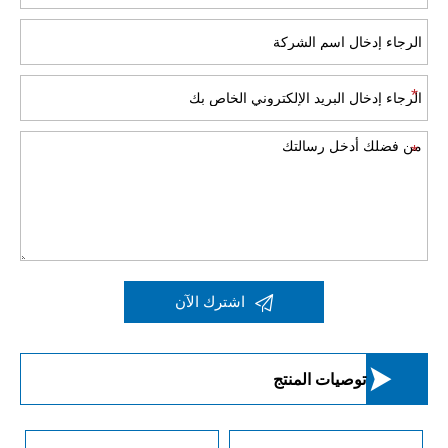

اشترك الآن

توصيات المنتج