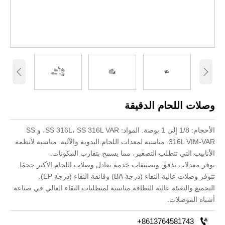


وصلات اللحام الدقيقة
الأحجام: 1/8 إلى 1 بوصة. المواد: SS 316L، SS 316L VAR، و SS
316L VIM-VAR. مناسبة لمعدات اللحام اليدوية والآلية. مناسبة لأنظمة
الأنابيب التي تتطلب التصغير، مما يسمح بتقارب المكونات.
يوفر معدلات تدفق وتصنيفات خدمة تعادل وصلات اللحام الأكبر حجمًا.
تتوفر وصلات عالية النقاء (درجة BA) وفائقة النقاء (درجة EP).
التجميع والتعبئة عالية النظافة مناسبة لمتطلبات النقاء العالي في صناعة
أشباه الموصلات.

+8613764581743