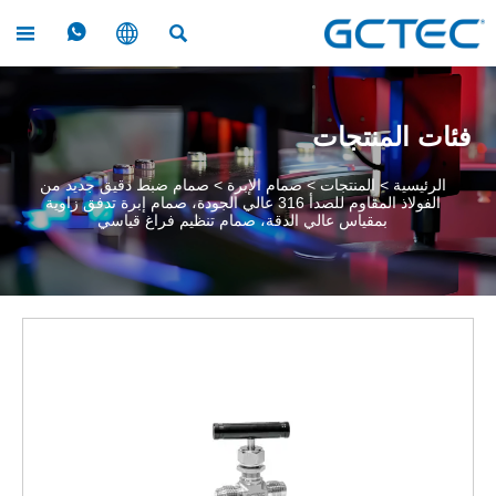




فئات المنتجات
الرئيسية
>
المنتجات
>
صمام الإبرة
>
صمام ضبط دقيق جديد من
الفولاذ المقاوم للصدأ 316 عالي الجودة، صمام إبرة تدفق زاوية
بمقياس عالي الدقة، صمام تنظيم فراغ قياسي