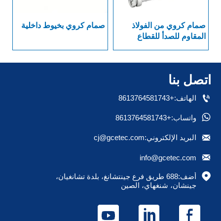
صمام كروي من الفولاذ
صمام كروي بخيوط داخلية
سل
المقاوم للصدأ للقطاع
الصيدلاني العام بنهاية
بد
ملحومة
اتصل بنا

الهاتف:+8613764581743

واتساب:+8613764581743

البريد الإلكتروني:cj@gcetec.com

info@gcetec.com

أضف:688 طريق فرع جينتشانغ، بلدة تشانغيان، 
جينشان، شنغهاي، الصين