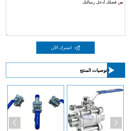

اشترك الآن

توصيات المنتج

