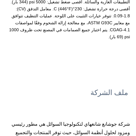
التطبيقات الغازية والسائلة. أقصى ضغط تشغيل: 5000 psi (344 بار).
أقصى درجة حرارة تشغيل: 230°C (446°F). معامل التدفق (CV):
0.09-1.8. تتوفر خيارات التثبيت على اللوحة. عمليات التنظيف تتوافق
مع معايير ASTM G93C، مع معالجة إزالة الشحوم وفقًا لمواصفات
CGAG-4.1. يتم اختبار جميع الصمامات في المصنع تحت ظروف 1000
psi (69 بار).
ملف الشركة
شركة جوشانغ شانغهاي لتكنولوجيا السوائل هي مطور رئيسي
ومزود لحلول أنظمة السوائل، حيث توفر المنتجات والتجميع