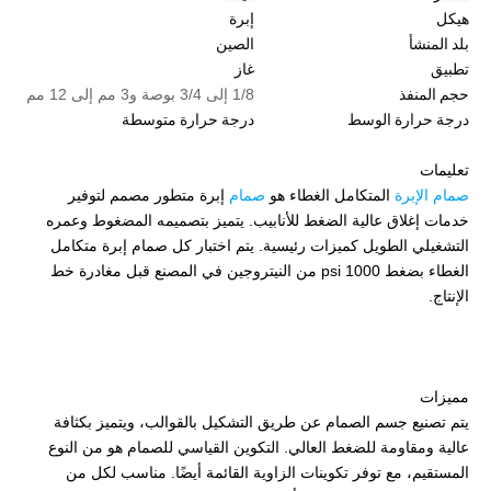
هيكل
إبرة
بلد المنشأ
الصين
تطبيق
غاز
حجم المنفذ
1/8 إلى 3/4 بوصة و3 مم إلى 12 مم
درجة حرارة الوسط
درجة حرارة متوسطة
تعليمات
صمام الإبرة
المتكامل الغطاء هو
صمام
إبرة متطور مصمم لتوفير
خدمات إغلاق عالية الضغط للأنابيب. يتميز بتصميمه المضغوط وعمره
التشغيلي الطويل كميزات رئيسية. يتم اختبار كل صمام إبرة متكامل
الغطاء بضغط 1000 psi من النيتروجين في المصنع قبل مغادرة خط
الإنتاج.
مميزات
يتم تصنيع جسم الصمام عن طريق التشكيل بالقوالب، ويتميز بكثافة
عالية ومقاومة للضغط العالي. التكوين القياسي للصمام هو من النوع
المستقيم، مع توفر تكوينات الزاوية القائمة أيضًا. مناسب لكل من