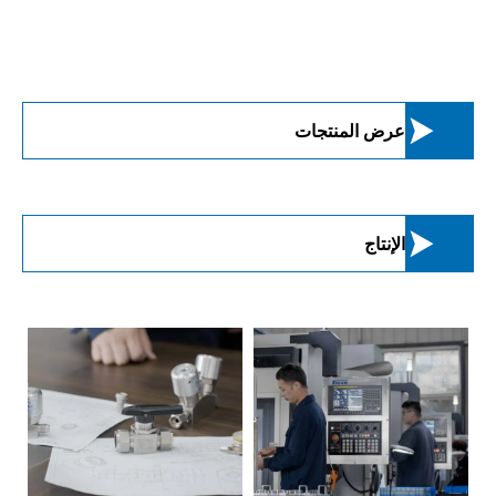

عرض المنتجات

الإنتاج