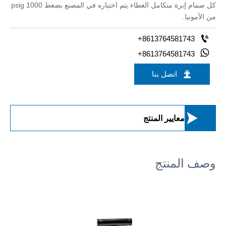
كل صمام إبرة متكامل الغطاء يتم اختباره في المصنع بضغط 1000 psig
من الأمونيا.

+8613764581743

+8613764581743

اتصل بنا

معايير المنتج
وصف المنتج