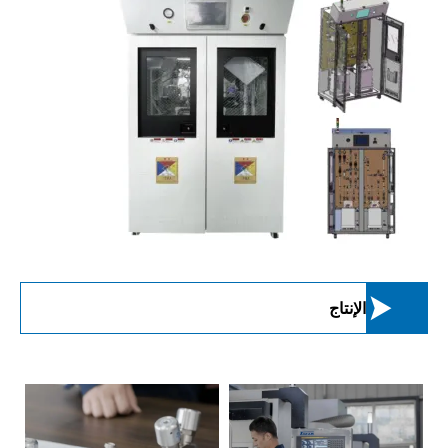

الإنتاج