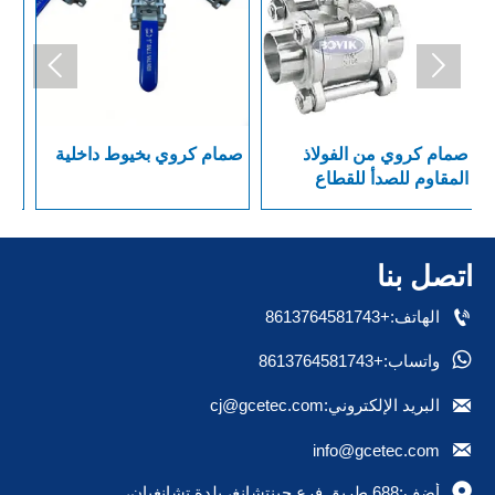


صمام كروي من الفولاذ
صمام كروي بخيوط داخلية
سل
المقاوم للصدأ للقطاع
الصيدلاني العام بنهاية
بد
ملحومة
اتصل بنا

الهاتف:+8613764581743

واتساب:+8613764581743

البريد الإلكتروني:cj@gcetec.com

info@gcetec.com

أضف:688 طريق فرع جينتشانغ، بلدة تشانغيان، 