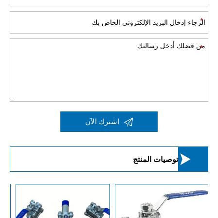

اشترك الآن

توصيات المنتج