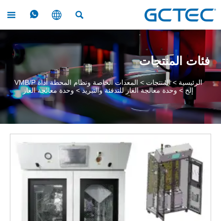




فئات المنتجات
الرئيسية
>
المنتجات
>
المعدات الخاصة ونظام المحطة أداة VMB/P
إلخ
>
وحدة معالجة الغاز للتدفئة والتبريد
>
وحدة معالجة الغاز