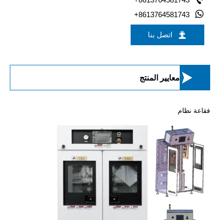

+8613764581743

اتصل بنا

معايير المنتج
فقاعة
نظام