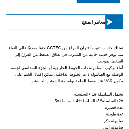

معايير المنتج
تمتلك حلقات تثبيت اقتران الفراغ من GCTEC ختمًا معدنيًا عالي النقاء،
مما يوفر خدمة خالية من التسرب في نطاق الضغط من الفراغ إلى
الضغط الموجب
أثناء تركيب الصامولة ذات الخيوط الخارجية أو الجزء السداسي لجسم
الوصلة مع الصامولة ذات الخيوط الداخلية، يمكن إكمال الختم على
مكون VCR عند ضغط الحلقة بواسطة الشفتين الجانبيتين.
تشمل
السلسلة #1 +
السلسلة
#2+السلسلة#3+السلسلة#4+السلسلة#5
غدة قصيرة
غدة طويلة
صامولة ذكر
صامولة أنثى