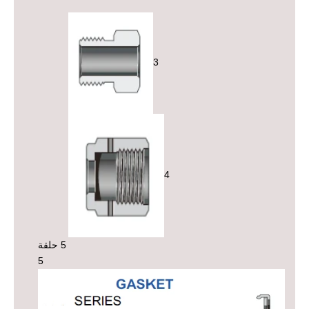
3
4
5 حلقة
5