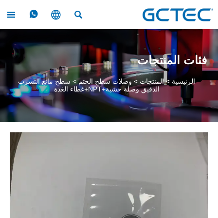




فئات المنتجات
الرئيسية
>
المنتجات
>
وصلات سطح الختم
>
سطح مانع التسرب
الدقيق وصلة حشية+NPT+غطاء الغدة