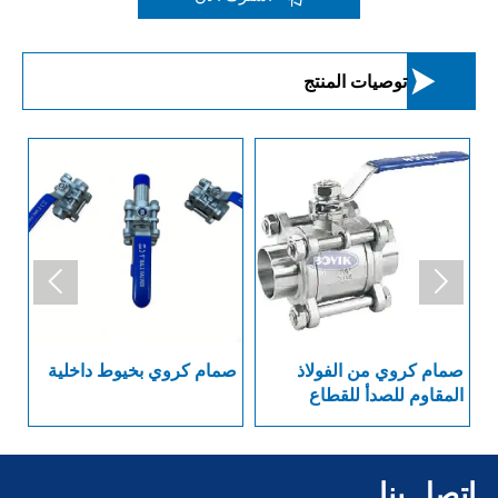

توصيات المنتج


صمام الإبرة
صمام كروي من الفولاذ
صمام ك
المقاوم للصدأ للقطاع
الصيدلاني العام بنهاية
ملحومة
اتصل بنا