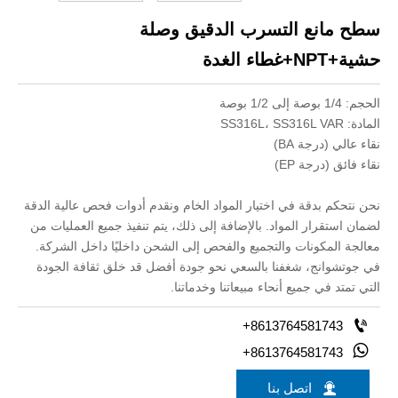
سطح مانع التسرب الدقيق وصلة
حشية+NPT+غطاء الغدة
الحجم: 1/4 بوصة إلى 1/2 بوصة
المادة: SS316L، SS316L VAR
نقاء عالي (درجة BA)
نقاء فائق (درجة EP)
نحن نتحكم بدقة في اختيار المواد الخام ونقدم أدوات فحص عالية الدقة
لضمان استقرار المواد. بالإضافة إلى ذلك، يتم تنفيذ جميع العمليات من
معالجة المكونات والتجميع والفحص إلى الشحن داخليًا داخل الشركة.
في جوتشوانج، شغفنا بالسعي نحو جودة أفضل قد خلق ثقافة الجودة
التي تمتد في جميع أنحاء مبيعاتنا وخدماتنا.

+8613764581743

+8613764581743

اتصل بنا