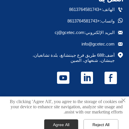

الهاتف:+8613764581743

واتساب:+8613764581743

البريد الإلكتروني:cj@gcetec.com

info@gcetec.com

أضف:688 طريق فرع جينتشانغ، بلدة تشانغيان، 
جينشان، شنغهاي، الصين
×
حقوق الطبع والنشر © 2025 Juchuang (Shanghai) Fluid
By clicking 'Agree All', you agree to the storage of cookies on
your device to enhance site navigation, analyze site usage and
Technology Co., Ltd.
assist with our marketing efforts.
سياسة الخصوصية
Agree All
Reject All