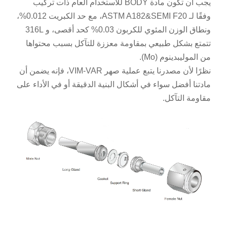
يجب أن تكون مادة BODY للاستخدام العام ذات تركيب
وفقًا لـ ASTM A182&SEMI F20، مع حد الكبريت 0.012%،
ونطاق الوزن المئوي للكربون 0.03% كحد أقصى، و 316L
تتمتع بشكل طبيعي بمقاومة معززة للتآكل بسبب محتواها
من الموليبدينوم (Mo).
نظرًا لأن مصدرنا يتبع عملية صهر VIM-VAR، فإنه يضمن أن
مادتنا أفضل سواء في أشكال البنية الدقيقة أو في الأداء على
مقاومة التآكل.