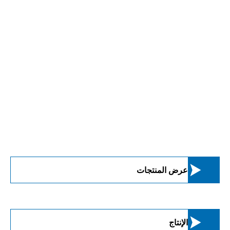

عرض المنتجات

الإنتاج