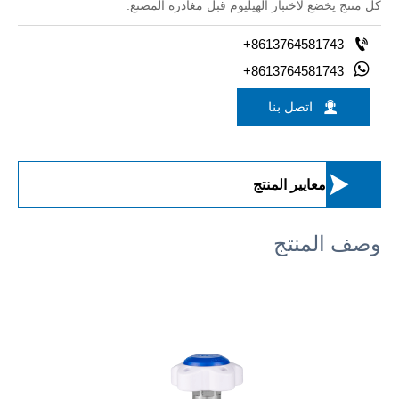
كل منتج يخضع لاختبار الهيليوم قبل مغادرة المصنع.

+8613764581743

+8613764581743

اتصل بنا

معايير المنتج
وصف المنتج