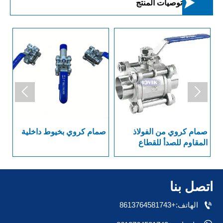

توصيات المنتج


صمام كروي من الفولاذ
صمام كروي بخيوط داخلية
سل
المقاوم للصدأ للقطاع
الصيدلاني العام بنهاية
بد
ملحومة
اتصل بنا

الهاتف:+8613764581743