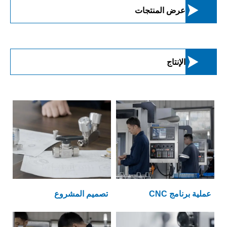

عرض المنتجات

الإنتاج
عملية برنامج CNC
تصميم المشروع