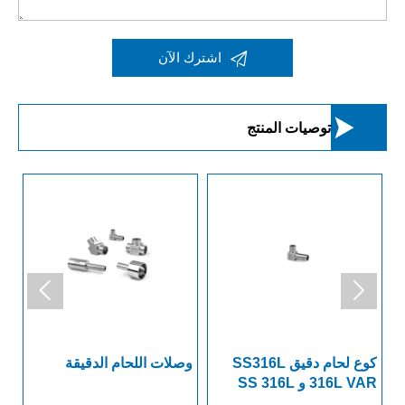

اشترك الآن

توصيات المنتج


كوع لحام دقيق SS316L
وصلات اللحام الدقيقة
SS316L 316L VAR، وSS
316L VAR و SS 316L
VIM-VAR.