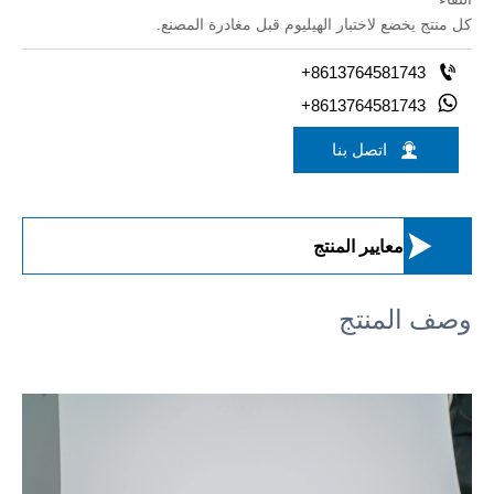
كل منتج يخضع لاختبار الهيليوم قبل مغادرة المصنع.

+8613764581743

+8613764581743

اتصل بنا

معايير المنتج
وصف المنتج