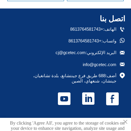
اتصل بنا

الهاتف:+8613764581743

واتساب:+8613764581743

البريد الإلكتروني:cj@gcetec.com

info@gcetec.com

أضف:688 طريق فرع جينتشانغ، بلدة تشانغيان، 
جينشان، شنغهاي، الصين
×
حقوق الطبع والنشر © 2025 Juchuang (Shanghai) Fluid
By clicking 'Agree All', you agree to the storage of cookies on
your device to enhance site navigation, analyze site usage and
Technology Co., Ltd.