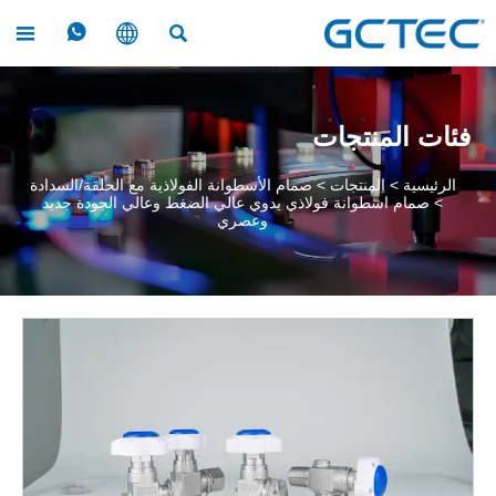




فئات المنتجات
الرئيسية
>
المنتجات
>
صمام الأسطوانة الفولاذية مع الحلقة/السدادة
>
صمام اسطوانة فولاذي يدوي عالي الضغط وعالي الجودة جديد
وعصري