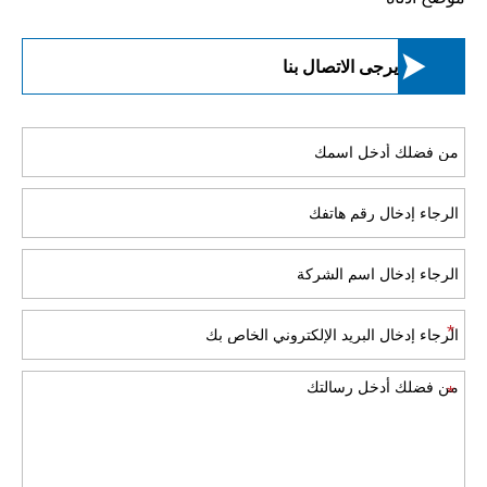

يرجى الاتصال بنا