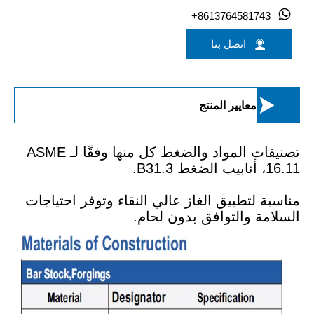

+8613764581743

اتصل بنا

معايير المنتج
تصنيفات المواد والضغط كل منها وفقًا لـ ASME
16.11، أنابيب الضغط B31.3.
مناسبة لتطبيق الغاز عالي النقاء وتوفر احتياجات
السلامة والتوافق بدون لحام.