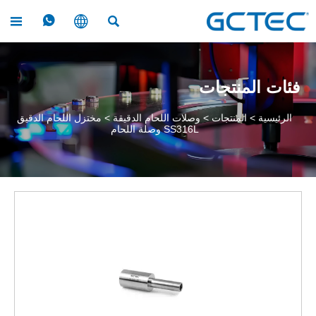




فئات المنتجات
الرئيسية
>
المنتجات
>
وصلات اللحام الدقيقة
>
مختزل اللحام الدقيق
SS316L وصلة اللحام