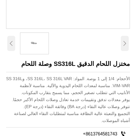


مختزل اللحام الدقيق SS316L وصلة اللحام
الأحجام: 1/4 إلى 1 بوصة. المواد: SS 316L، SS 316L VAR، وSS 316L
VIM-VAR. مناسبة لمعدات اللحام اليدوية والآلية. مناسبة لأنظمة
الأنابيب التي تتطلب تصغير الحجم، مما يسمح بتقارب المكونات.
يوفر معدلات تدفق وتقييمات خدمة تعادل وصلات اللحام الأكبر حجمًا.
تتوفر وصلات عالية النقاء (درجة BA) وفائقة النقاء (درجة EP).
التجميع والتعبئة عالية النظافة مناسبة لمتطلبات النقاء العالي لصناعة
أشباه الموصلات.

+8613764581743