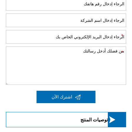

اشترك الآن

توصيات المنتج