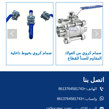


صمام كروي من الفولاذ
صمام كروي بخيوط داخلية
سل
المقاوم للصدأ للقطاع
الصيدلاني العام بنهاية
بد
ملحومة
اتصل بنا

الهاتف:+8613764581743

واتساب:+8613764581743

البريد الإلكتروني:cj@gcetec.com