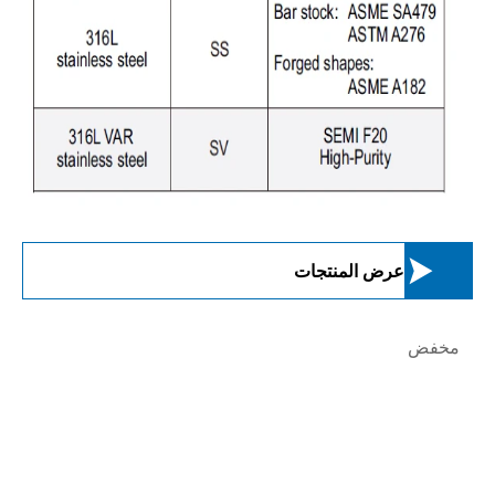

عرض المنتجات
مخفض