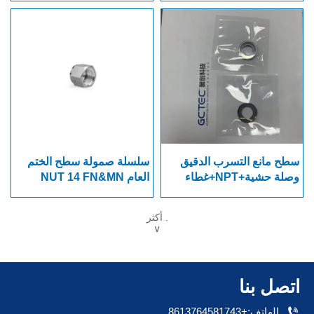
سطح مانع التسرب الدقيق
سلسلة صمولة سطح الختم
وصلة حشية+NPT+غطاء
العام NUT 14 FN&MN
الغدة
أكثر .
∨
اتصل بنا

الهاتف:+8613764581743