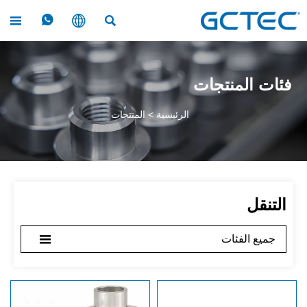




فئات المنتجات
الرئيسية
>
المنتجات
التنقل

جميع الفئات