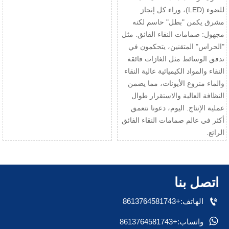
للضوء (LED)، وراء كل إنجاز
مشرق يكمن "بطل" حاسم لكنه
مجهول: صمامات النقاء الفائق. مثل
"الحراس" المتقنين، يتحكمون في
تدفق الوسائط مثل الغازات فائقة
النقاء والمواد الكيميائية عالية النقاء
والماء منزوع الأيونات، مما يضمن
النظافة العالية والاستقرار طوال
عملية الإنتاج. اليوم، دعونا نتعمق
أكثر في عالم صمامات النقاء الفائق
الرائع.
اتصل بنا

الهاتف:+8613764581743

واتساب:+8613764581743