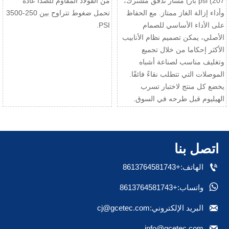
psi (207 بار) مسار تدفق مشترك،
من الفولاذ المقاوم للصدأ عادةً
وأداء إزالة الغاز ممتاز. مع الحفاظ
تحمل ضغوط تتراوح بين 250-3500
على الأداء الأساسي للصمام
PSI.
الأصلي، يمكن تصميم نظام الأنابيب
الأكثر إحكاما من خلال تجميع
وتغليف مناسب لصناعة أشباه
الموصلات التي تتطلب نقاءً فائقًا.
يخضع كل منتج لاختبار تسرب
الهيليوم قبل طرحه في السوق.
اتصل بنا

الهاتف:+8613764581743

واتساب:+8613764581743

البريد الإلكتروني:cj@gcetec.com

info@gcetec.com