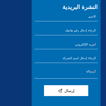
النشرة البريدية

إرسال