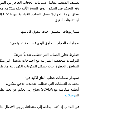
تصنيف الضغط: تتعامل صمامات الحجاب الحاجز من الفولاذ المقاوم للصدأ عادةً مع 250-0
دقة التحكم في التدفق: توفر النسخ الآلية دقة ±1٪ مع ملاحظات الموضع، بينما تعتمد المتغيرات اليدوية على مهارة المشغل
لها تفاوتات أضيق
سيناريوهات التطبيق: حيث يتفوق كل منها
صمامات الحجاب الحاجز اليدوية
تثبت فائدتها في:
خطوط تجاوز الصيانة التي تتطلب تعديلًا عرضيًا
التركيبات منخفضة الميزانية مع احتياجات تشغيل غير متك
المناطق الخطرة حيث تشكل المكونات الكهربائية مخاطر
تسيطر
صمامات حجاب الغاز الآلية
في:
محطات العمليات التي تتطلب تعديلات تدفق متكررة
الم
وصلات
في الختام، إذا كنت بحاجة إلى منتجاتنا، يرجى الاتصال 