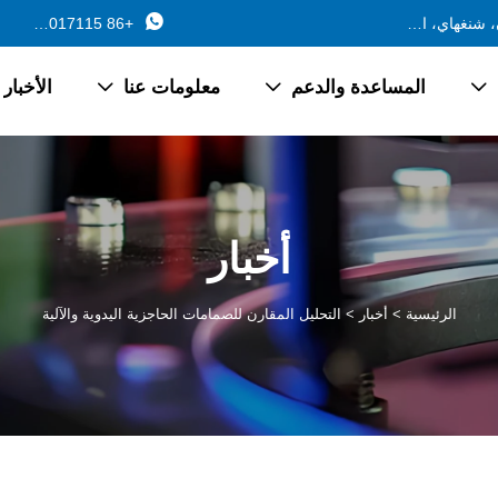

688 طريق فرع جينتشانغ، بلدة تشانغيان، جينشان، شنغهاي، الصين
+86 13162017115
المساعدة والدعم
معلومات عنا
الأخبار



أخبار
الرئيسية
>
أخبار
>
التحليل المقارن للصمامات الحاجزية اليدوية والآلية