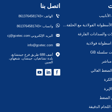
ت
اتصل بنا

لأنابيب
الهاتف:+8613764581743
صمام الأسطوانة الفولاذية مع الحلقة/السدادة

واتساب:+8613764581743
ات والسدادات الفارغة

البريد الإلكتروني:cj@gcetec.com
سطوانة فولاذية

info@gcetec.com
 سلسلة GB

أضف:688 طريق فرع جينتشانغ، 
بلدة تشانغيان، جينشان، شنغهاي، 
مباشر
الصين
لضغط العالي
لكرة
إبرة
 الضغط
للحام الدقيقة