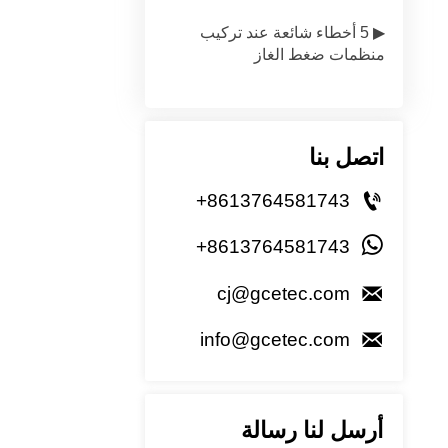
▶ 5 أخطاء شائعة عند تركيب
منظمات ضغط الغاز
اتصل بنا

+8613764581743

+8613764581743

cj@gcetec.com

info@gcetec.com
أرسل لنا رسالة