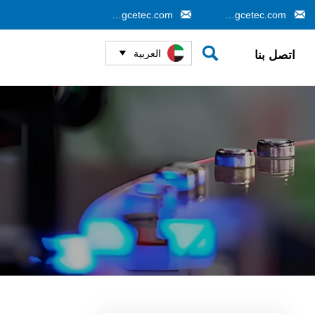


info@gcetec.com
cj@gcetec.com

العربية
اتصل بنا
