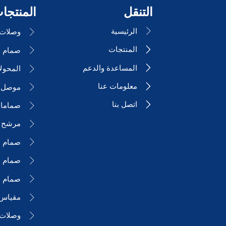
التنقل
المنتجا
الرئيسية

وصلات ا

المنتجات


المساعدة والدعم

المحول

معلومات عنا

موصل ا

اتصل بنا

صمامات

مرشح 

صمام ا

صمام ا

صمام ال

مقياس

وصلات ا
