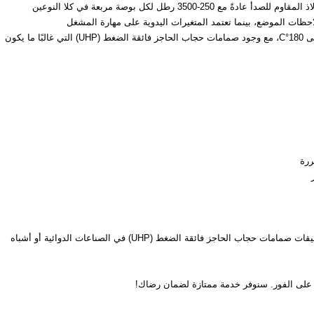
350 رطل لكل بوصة مربعة في كلا النوعين
نطاق درجة الحرارة: تعمل النماذج القياسية بين -20°C إلى 180°C، مع وجود صمامات حجاب الحاجز فائقة الضغط (UHP) التي غالبًا ما يكون
ررة
أنظمة متكاملة مع SCADA تحتاج إلى تحكم عن بعد، تطبيقات صمامات حجاب الحاجز فائقة الضغط (UHP) في الصناعات الدوائية أو أشباه
بنا على الفور. سنوفر خدمة ممتازة لضمان رضاك!