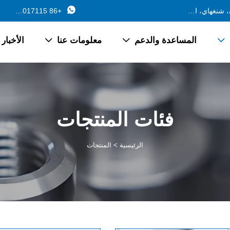

688 طريق فرع جينتشانغ، بلدة تشانغيان، جينشان، شنغهاي، الصين
+86 13162017115
المساعدة والدعم
معلومات عنا
الأخبار



فئات المنتجات
الرئيسية
>
المنتجات