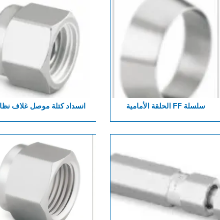
سلسلة FF الحلقة الأمامية
انسداد كتلة موصل غلاف نظا
PSeries البريطاني