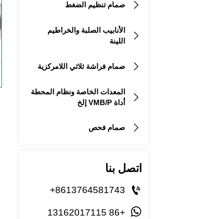
صمام تنظيم الضغط

الأنابيب الصلبة والخراطيم

اللينة
صمام فراشة ثلاثي اللامركزية

المعدات الخاصة ونظام المحطة

أداة VMB/P إلخ
صمام فحص

اتصل بنا

+8613764581743

+86 13162017115