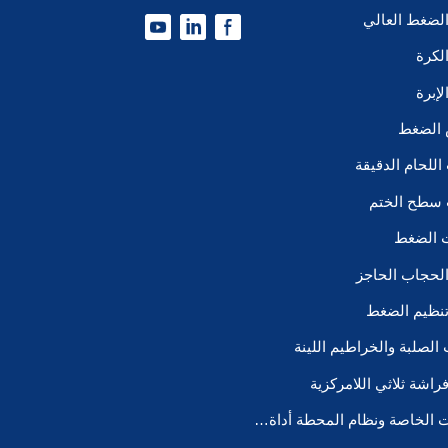
لضغط العالي
لكرة
إبرة
 الضغط
للحام الدقيقة
سطح الختم
ت الضغط
لحجاب الحاجز
نظيم الضغط
ب الصلبة والخراطيم اللينة
اشة ثلاثي اللامركزية
المعدات الخاصة ونظام المحطة أداة VMB/P إلخ