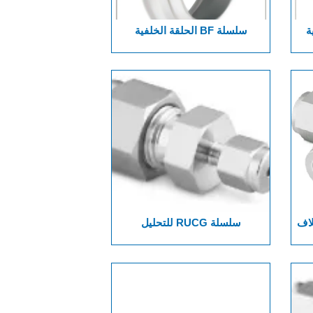
انية
سلسلة BF الحلقة الخلفية
ق بغلاف
سلسلة RUCG للتحليل
ل
الكروماتوغرافي: وصلات ذات قطر
متغير