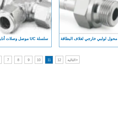
محول لولبي خارجي لغلاف البطاقة
سلسلة UC موصل وصلات أنا
سلسلة MA
رباعية الاتجاهات
>
التالية
12
11
10
9
8
7