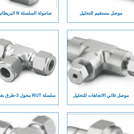
موصل مستقيم للتحليل
صامولة السلسلة N البريط
الكروماتوغرافي من سلسلة UCG
والمترية
موصل ثلاثي الاتجاهات للتحليل
سلسلة RUT محول 3-طر
الكروماتوغرافي من سلسلة UTCG
بطاقة مع اقتران قابل للتعدي