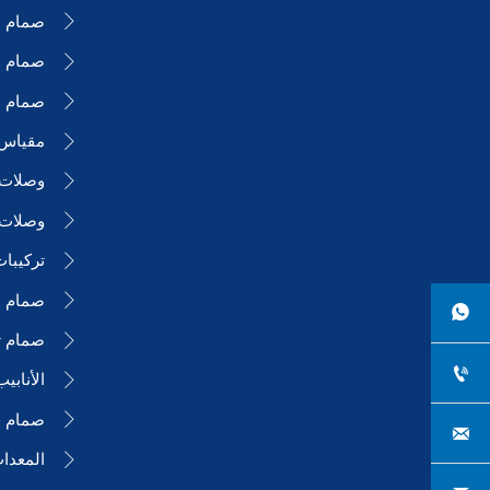
صمام ا

صمام ا

صمام ال

مقياس

وصلات ا

وصلات 

تركيبا

صمام ا


صمام ت


الأنابي

صمام فر


