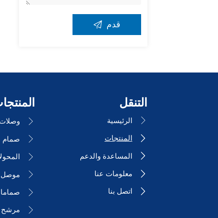

قدم
التنقل
المنتجا
الرئيسية

وصلات ا

المنتجات


المساعدة والدعم

المحول

معلومات عنا

موصل ا

اتصل بنا

صمامات

مرشح 
