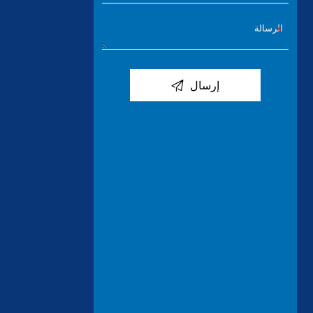

إرسال