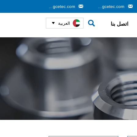


info@gcetec.com
cj@gcetec.com

العربية
اتصل بنا
