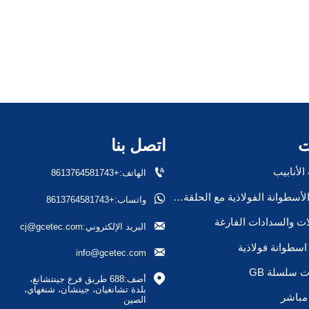
ت
اتصل بنا

لأنابيب
الهاتف:+8613764581743
صمام الأسطوانة الفولاذية مع الحلقة/السدادة

واتساب:+8613764581743
ات والسدادات الفارغة

البريد الإلكتروني:cj@gcetec.com
سطوانة فولاذية

info@gcetec.com
 سلسلة GB

أضف:688 طريق فرع جينتشانغ، 
بلدة تشانغيان، جينشان، شنغهاي، 
مباشر
الصين