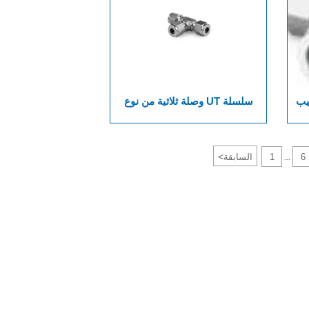
بيب
سلسلة UT وصلة ثلاثية من نوع
المشبك
<
6
1
السابقة
...