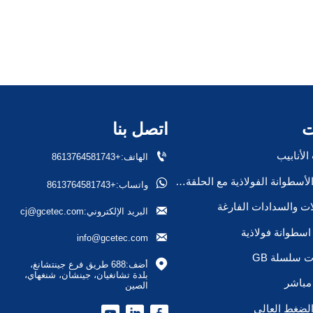
ت
اتصل بنا

لأنابيب
الهاتف:+8613764581743
صمام الأسطوانة الفولاذية مع الحلقة/السدادة

واتساب:+8613764581743
ات والسدادات الفارغة

البريد الإلكتروني:cj@gcetec.com
سطوانة فولاذية

info@gcetec.com
 سلسلة GB

أضف:688 طريق فرع جينتشانغ، 
بلدة تشانغيان، جينشان، شنغهاي، 
مباشر
الصين
لضغط العالي