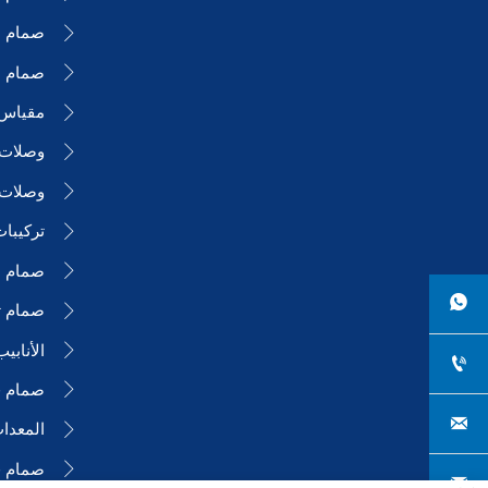
صمام ا

صمام ال

مقياس

وصلات ا

وصلات 

تركيبا

صمام ا


صمام ت

الأنابي


صمام فر



صمام 

