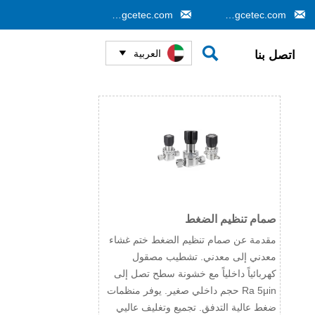


info@gcetec.com
cj@gcetec.com

العربية
اتصل بنا

صمام تنظيم الضغط
مقدمة عن صمام تنظيم الضغط ختم غشاء
معدني إلى معدني. تشطيب مصقول
كهربائياً داخلياً مع خشونة سطح تصل إلى
Ra 5μin حجم داخلي صغير. يوفر منظمات
ضغط عالية التدفق. تجميع وتغليف عاليي