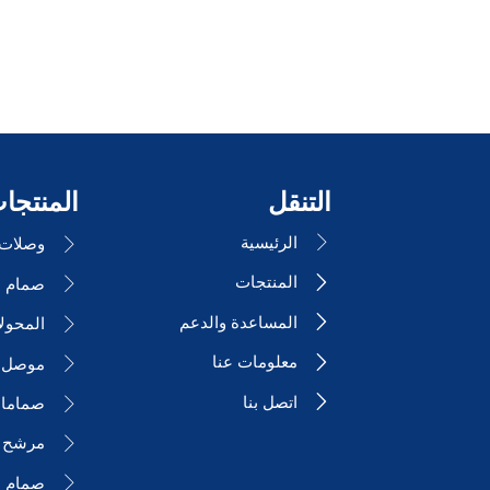
التنقل
المنتجا
الرئيسية

وصلات ا

المنتجات


المساعدة والدعم

المحول

معلومات عنا

موصل ا

اتصل بنا

صمامات

مرشح 

صمام ا
