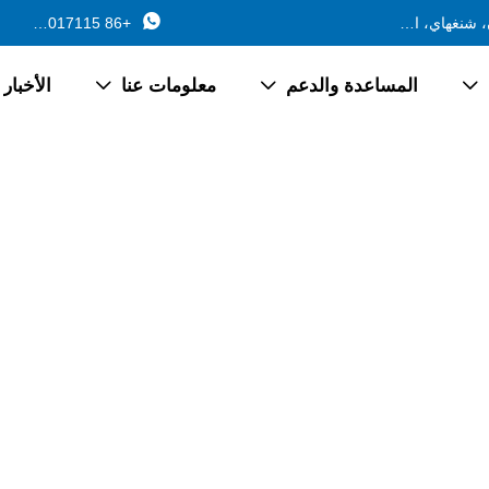

688 طريق فرع جينتشانغ، بلدة تشانغيان، جينشان، شنغهاي، الصين
+86 13162017115
المساعدة والدعم
معلومات عنا
الأخبار


