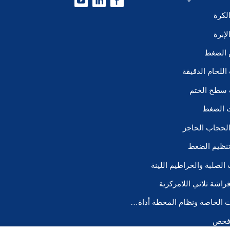
لكرة
إبرة
 الضغط
للحام الدقيقة
سطح الختم
ت الضغط
لحجاب الحاجز
نظيم الضغط
ب الصلبة والخراطيم اللينة
اشة ثلاثي اللامركزية
المعدات الخاصة ونظام المحطة أداة VMB/P إلخ
فحص