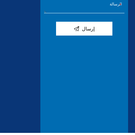

إرسال