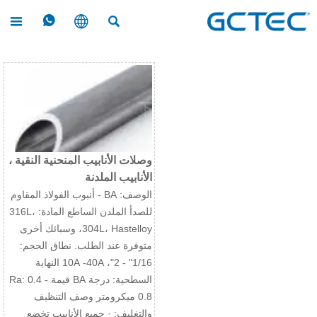




وصلات الأنابيب المنحنية النقية ،
الأنابيب الملدنة
الوصف: BA - أنبوب الفولاذ المقاوم
للصدأ الملدن الساطع المادة: 316L،
304L، Hastelloy، وسبائك أخرى
متوفرة عند الطلب. نطاق الحجم:
1/16" - 2"، 10A -40A النهاية
السطحية: درجة BA قيمة Ra: 0.4 -
0.8 ميكرومتر وصف التنظيف
والتغليف: · جميع الأنابيب تخضع