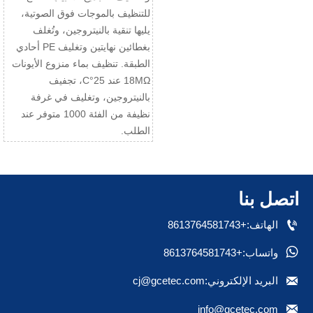
للتنظيف بالموجات فوق الصوتية،
يليها تنقية بالنيتروجين، وتُغلف
بغطائين نهايتين وتغليف PE أحادي
الطبقة. تنظيف بماء منزوع الأيونات
18MΩ عند 25°C، تجفيف
بالنيتروجين، وتغليف في غرفة
نظيفة من الفئة 1000 متوفر عند
الطلب.
اتصل بنا

الهاتف:+8613764581743

واتساب:+8613764581743

البريد الإلكتروني:cj@gcetec.com

info@gcetec.com