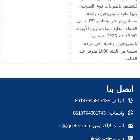
للتنظيف بالموجات فوق الصوتية،
يليها تنقية بالنيتروجين، وتُغلف
بغطائين نهايتين وتغليف PE أحادي
الطبقة. تنظيف بماء منزوع الأيونات
18MΩ عند 25°C، تجفيف
بالنيتروجين، وتغليف في غرفة
نظيفة من الفئة 1000 متوفر عند
الطلب.
اتصل بنا

الهاتف:+8613764581743

واتساب:+8613764581743

البريد الإلكتروني:cj@gcetec.com

info@gcetec.com