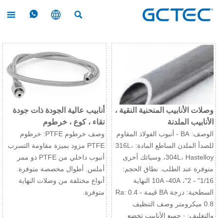




وصلات الأنابيب المنحنية النقية ،
أنابيب عالية الجودة ذات جودة
الأنابيب الملدنة
نقاء ، كوع ، خرطوم
الوصف: BA - أنبوب الفولاذ المقاوم
وصف خرطوم PTFE: خرطوم
للصدأ الملدن الساطع المادة: 316L،
PTFE مزود بميزة مقاومة التسرب
304L، Hastelloy، وسبائك أخرى
أنبوب داخلي من PTFE ذو ممر
متوفرة عند الطلب. نطاق الحجم:
أملس. أطوال مخصصة متوفرة.
1/16" - 2"، 10A -40A النهاية
أنواع مختلفة من وصلات النهاية
السطحية: درجة BA قيمة Ra: 0.4 -
متوفرة.
0.8 ميكرومتر وصف التنظيف
والتغليف: · جميع الأنابيب تخضع