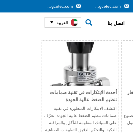


info@gcetec.com
cj@gcetec.com

العربية
اتصل بنا

از
أحدث الابتكارات في تقنية صمامات
تنظيم الضغط عالية الجودة
اكتشف الابتكارات المتطورة في تقنية
صنوع
صمامات تنظيم الضغط عالية الجودة. تعرّف
أ 316L ومصقول
على السبائك المقاومة للتآكل, والمراقبة
الذكية, والتحكم الدقيق للتطبيقات الصناعية.