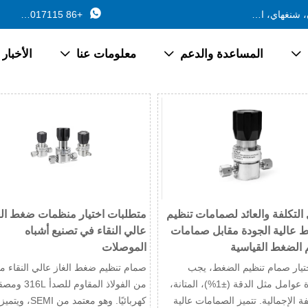

688 طريق فرع جينتشانغ، بلدة تشانغيان، جينشان، شنغهاي، الصين
+86 13162017115
المساعدة والدعم
معلومات عنا
الأخبار



 التكلفة والعائد لصمامات تنظيم
متطلبات اختيار منظمات ضغط الغ
 عالية الجودة مقابل صمامات
عالي النقاء في تصنيع أشباه
 الضغط القياسية
الموصلات
تيار صمام تنظيم الضغط، يجب
صمام تنظيم ضغط الغاز عالي النقاء م
مراعاة عوامل مثل الدقة (±1%)، المتانة،
من الفولاذ المقاوم للصد
فة الإجمالية. تتميز الصمامات عالية
كهربائيًا. وهو معتمد من SEMI، ويتميز