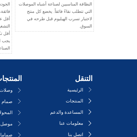
النظافة المناسبين لصناعة أشباه الموصلات
الجودة
التي تتطلب نقاءً فائقاً. يخضع كل منتج
فائقة،
لاختبار تسرب الهيليوم قبل طرحه في
أقل ع
السوق.
التشغي
أقل تك
يجب ات
الصناع
التنقل
المنتجا
الرئيسية

وصلات ا

المنتجات


المساعدة والدعم

المحول

معلومات عنا

موصل ا

اتصل بنا

صمامات
