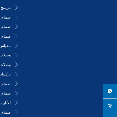
مرشح 

صمام ا

صمام ا

صمام ال

مقياس

وصلات ا

وصلات 

تركيبا

صمام ا


صمام ت

الأنابي


صمام فر
