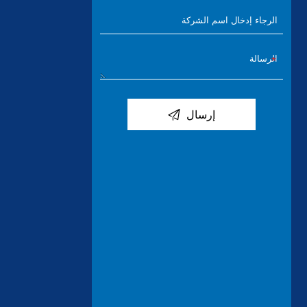

إرسال