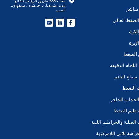

أضف:688 طريق فرع جينتشانغ، 
بلدة تشانغيان، جينشان، شنغهاي، 
مباشر
الصين
لضغط العالي
لكرة
إبرة
 الضغط
للحام الدقيقة
سطح الختم
ت الضغط
لحجاب الحاجز
نظيم الضغط
ب الصلبة والخراطيم اللينة
اشة ثلاثي اللامركزية