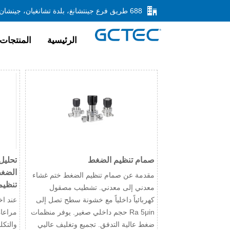

الرئيسية
المنتجات
صمام تنظيم الضغط
تحليل
الضغط
مقدمة عن صمام تنظيم الضغط ختم غشاء
تنظيم
معدني إلى معدني. تشطيب مصقول
كهربائياً داخلياً مع خشونة سطح تصل إلى
عند اخ
Ra 5μin حجم داخلي صغير. يوفر منظمات
ضغط عالية التدفق. تجميع وتغليف عاليي
والتكل